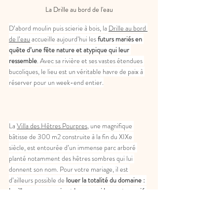
La Drille au bord de l'eau
D’abord moulin puis scierie à bois, la 
Drille au bord 
de l’eau
 accueille aujourd’hui les 
futurs mariés en 
quête d’une fête nature et atypique qui leur 
ressemble
. Avec sa rivière et ses vastes étendues 
bucoliques, le lieu est un véritable havre de paix à 
réserver pour un week-end entier.
La 
Villa des Hêtres Pourpres
, une magnifique 
bâtisse de 300 m2 construite à la fin du XIXe 
siècle, est entourée d’un immense parc arboré 
planté notamment des hêtres sombres qui lui 
donnent son nom. Pour votre mariage, il est 
d’ailleurs possible de 
louer la totalité du domaine : 
la villa, son orangerie et le parc qui leur est associé
.