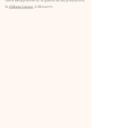
cadre exceptionnel et la qualité de ses prestations, 
le 
château Lacour
, à découvrir. 