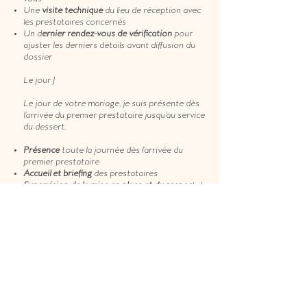
Une
visite technique
du lieu de réception avec
les prestataires concernés
Un d
ernier rendez-vous de vérification
pour
ajuster les derniers détails avant diffusion du
dossier
Le jour J
Le jour de votre mariage, je suis présente dès
l’arrivée du premier prestataire jusqu’au service
du dessert.
Présence
toute la journée dès l’arrivée du
premier prestataire
Accueil et briefing
des prestataires
Supervision de la mise en place et du respec
t du
planning
Coordination des temps forts et gestion des
imprévus
Présence discrète et attentive
auprès de vous
et de vos invités
Vous vivez votre journée,
je veille à ce que tout
se déroule comme prévu : soyez invités à votre
mariage !!