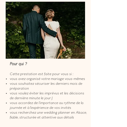
Pour qui ?
Cette prestation est faite pour vous si :
vous avez organisé votre mariage vous-mêmes
vous souhaitez sécuriser les derniers mois de
préparation
vous voulez éviter les imprévus et les décisions
de dernière minute le jour J
vous accordez de l’importance au rythme de la
journée et à l’expérience de vos invités
vous recherchez une wedding planner en Alsace,
fiable, structurée et attentive aux détails