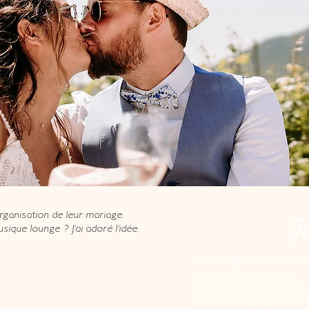
organisation de leur mariage.
Jo
ique lounge ? J'ai adoré l'idée.
On voulait te remercier po
pendant l'événement !
Ce jour restera gravé à 
contribué à ce que tout s