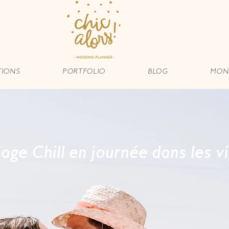
TIONS
PORTFOLIO
BLOG
MON 
age Chill en journée dans les v