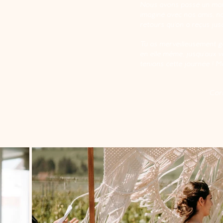
Nous avons passé un mari
imaginé avec nos amis, nos
retours qu'on a reçus jusq
Tu as merveilleusement gé
en elle même, jusqu’aux 
tenions cette journée ! M
Cori