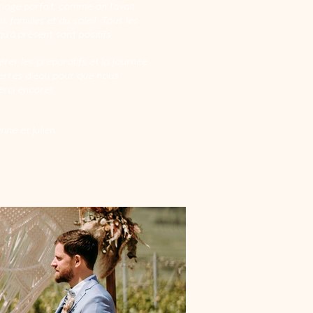
age parfait, comme on l'avait
 familles et du soleil. Tous les
u'à présent sont positifs.
rer les préparatifs et la journée
verres d’eau pour que nous
erci encore!
nne et Julien