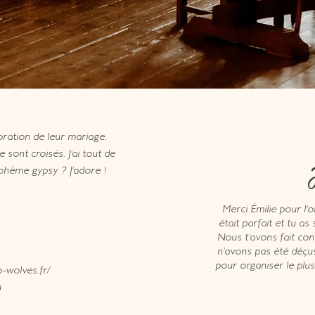
ration de leur mariage.
ont croisés. J'ai tout de
ohème gypsy ? J'adore !
Merci Émilie pour l'
était parfait et tu a
Nous t'avons fait con
n'avons pas été déçus,
pour organiser le plu
-wolves.fr/
u