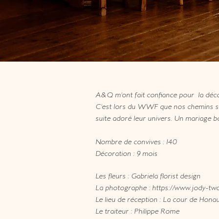
A&Q m'ont fait confiance pour la déco
C'est lors du WWF que nos chemins se s
suite adoré leur univers. Un mariage b
Nombre de convives : 140
Décoration : 9 mois
Les fleurs : Gabriela florist design
La photographe :
https://www.jody-two
Le lieu de réception : La cour de Hona
Le traiteur : Philippe Rome